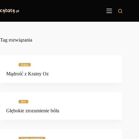
Przejdź
do
treści
Tag
rozwiązania
Bajka
Mądrość z Krainy Oz
Ból
Głębokie zrozumienie bólu
Cytaty angielskie