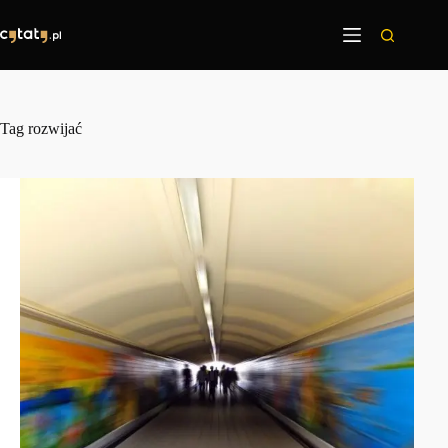
Przejdź
do
treści
Tag
rozwijać