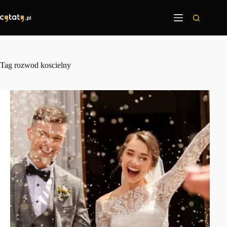
Przejdź
do
treści
Tag
rozwod koscielny