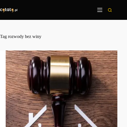
Przejdź
do
treści
Tag
rozwody bez winy