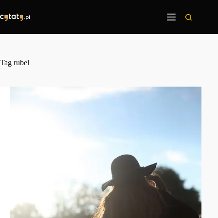
Przejdź
do
treści
Tag
rubel