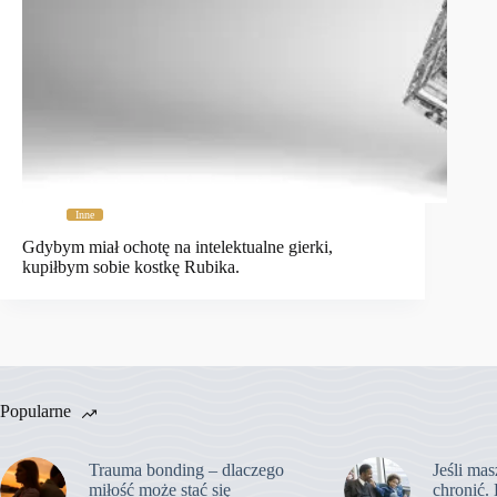
Inne
Gdybym miał ochotę na intelektualne gierki,
kupiłbym sobie kostkę Rubika.
Popularne
Trauma bonding – dlaczego
Jeśli mas
miłość może stać się
chronić. 