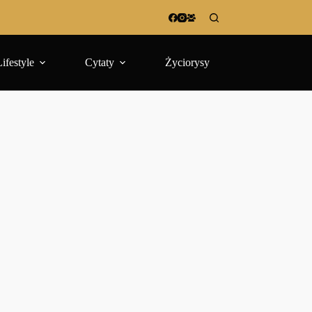
Lifestyle
Cytaty
Życiorysy