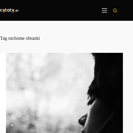
Przejdź
do
treści
Tag
ruchome obrazki