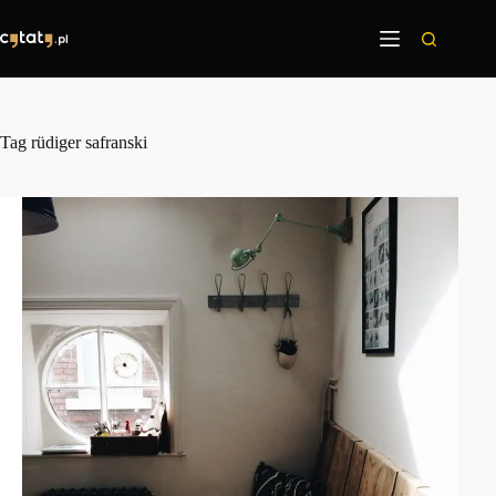
Przejdź
do
treści
Tag
rüdiger safranski