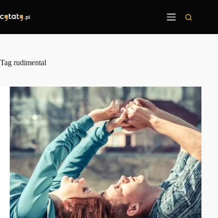
Przejdź
do
treści
Tag
rudimental