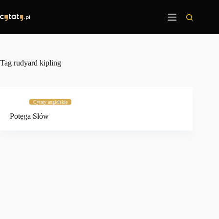
Przejdź
do
treści
Tag
rudyard kipling
Cytaty angielskie
Potęga Słów