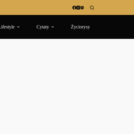
Lifestyle
Cytaty
Życiorysy