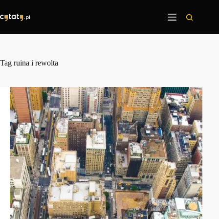
Przejdź
do
treści
Tag
ruina i rewolta