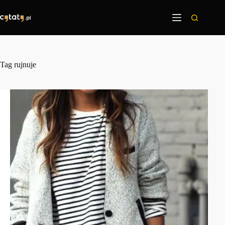
Przejdź
do
treści
Tag
rujnuje