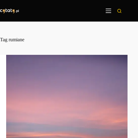
Przejdź
do
treści
Tag
rumiane