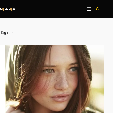
Przejdź
do
treści
Tag
rurka