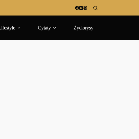
Lifestyle
Cytaty
Życiorysy