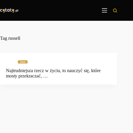
Przejdź
do
treści
Tag
russell
Inne
Najtrudniejsza rzecz w życiu, to nauczyć się, które
mosty przekraczać, …