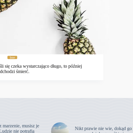
Inne
śli się czeka wystarczająco długo, to później
dchodzi śmierć.
z marzenie, musisz je
Nikt prawie nie wie, dokąd go
Ludzie nie potrafią