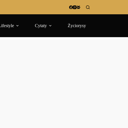
Lifestyle
Cytaty
Życiorysy