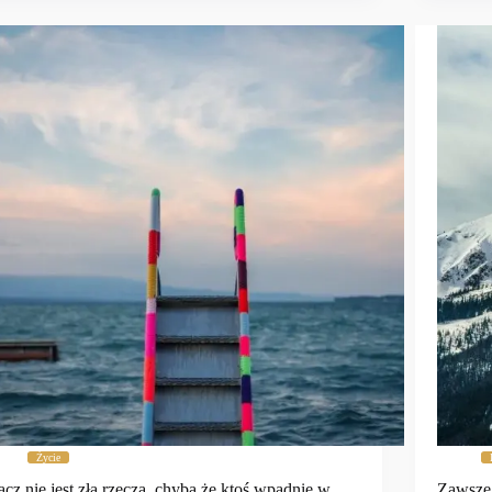
Życie
acz nie jest złą rzeczą, chyba że ktoś wpadnie w …
Zawsze