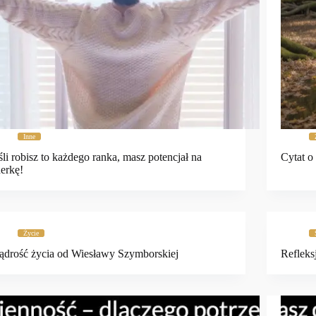
Inne
śli robisz to każdego ranka, masz potencjał na
Cytat o
derkę!
Życie
drość życia od Wiesławy Szymborskiej
Refleks