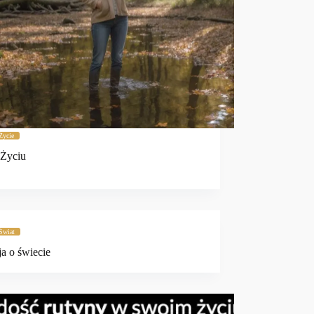
Życie
 Życiu
Świat
ja o świecie