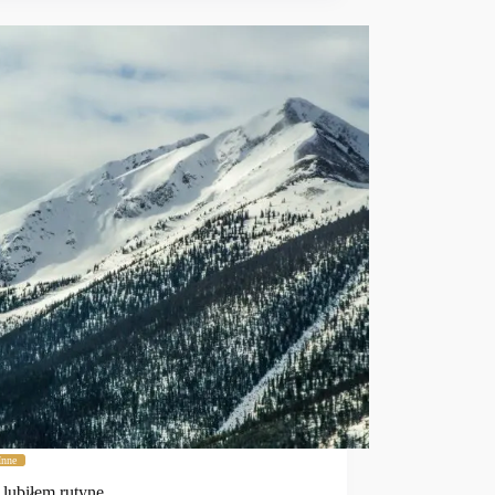
Inne
 lubiłem rutynę…