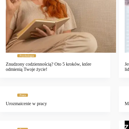
Psychologia
Znudzony codziennością? Oto 5 kroków, które
Je
odmienią Twoje życie!
li
Praca
Urozmaicenie w pracy
Mą