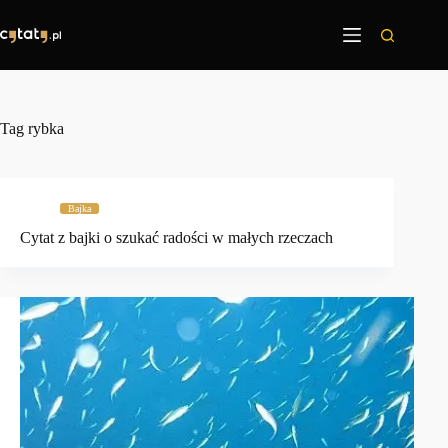
Przejdź
do
treści
Tag
rybka
Bajka
Cytat z bajki o szukać radości w małych rzeczach