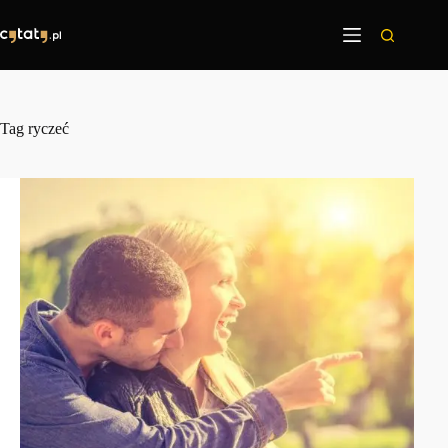
Przejdź
do
treści
Tag
ryczeć