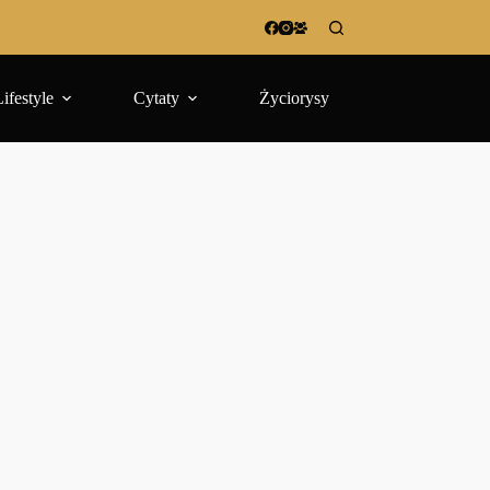
Lifestyle
Cytaty
Życiorysy