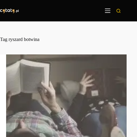
Przejdź
do
treści
Tag
ryszard botwina