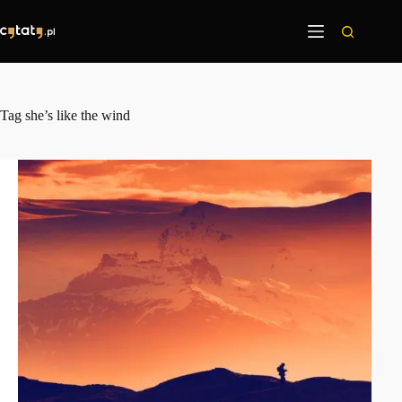
Przejdź
do
treści
Tag
she’s like the wind