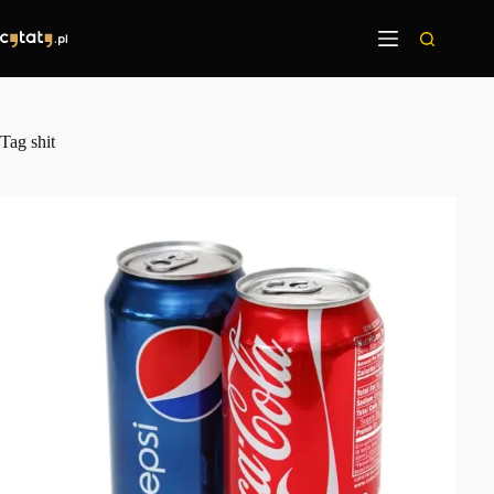
Przejdź
do
treści
Tag
shit