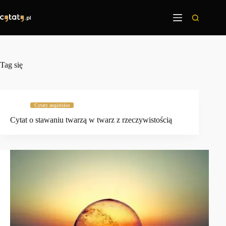
Przejdź
do
treści
Tag
się
Cytaty angielskie
Cytat o stawaniu twarzą w twarz z rzeczywistością