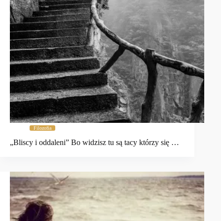
Filozofia
„Bliscy i oddaleni” Bo widzisz tu są tacy którzy się …