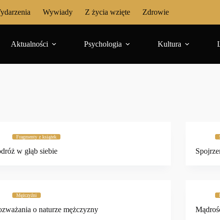
ydarzenia
Wywiady
Z życia wzięte
Zdrowie
Aktualności
Psychologia
Kultura
Fragmenty z książek
dróż w głąb siebie
Spojrze
Mężczyźni
zważania o naturze mężczyzny
Mądroś