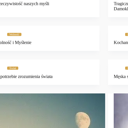
eczywistość naszych myśli
Tragicz
Damokl
Wolność
lność i Myślenie
Kochan
Świat
potrzebie zrozumienia świata
Męska s