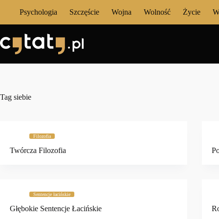
Przejdź
Psychologia
Szczęście
Wojna
Wolność
Życie
W
do
treści
Tag
siebie
Filozofia
Twórcza Filozofia
Po
Sentencje łacińskie
Głębokie Sentencje Łacińskie
Ro