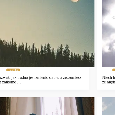
Filozofia
zważ, jak trudno jest zmienić siebie, a zrozumiesz,
Niech l
ak znikome …
że nigd