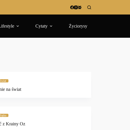
Lifestyle
Cytaty
Życiorysy
Świat
nie na świat
Bajka
ć z Krainy Oz