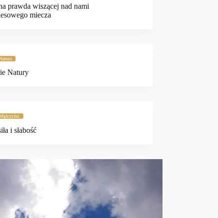
na prawda wiszącej nad nami
esowego miecza
Natura
ie Natury
Mężczyźni
iła i słabość