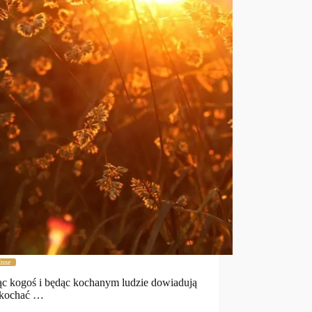
Inne
c kogoś i będąc kochanym ludzie dowiadują
k kochać …