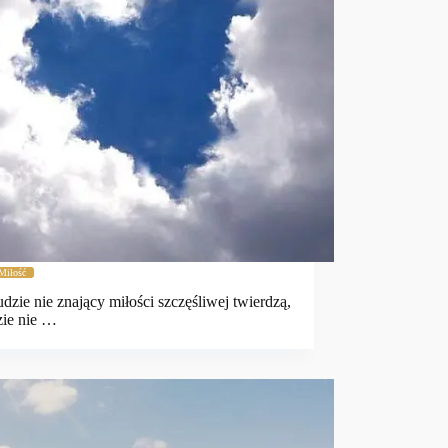
Miłość
udzie nie znający miłości szczęśliwej twierdzą,
zie nie …