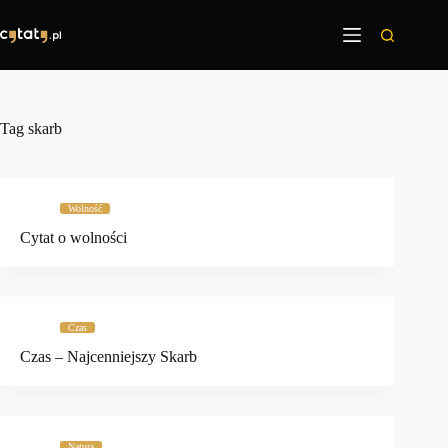
Przejdź
do
treści
Tag
skarb
Wolność
Cytat o wolności
Czas
Czas – Najcenniejszy Skarb
Natura