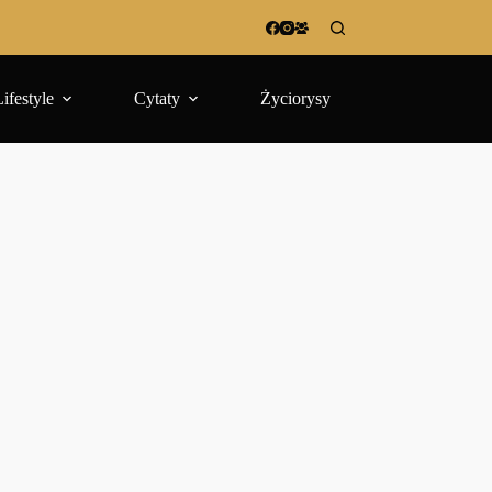
Lifestyle
Cytaty
Życiorysy