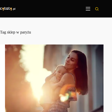
Przejdź
do
treści
Tag
sklep w paryżu