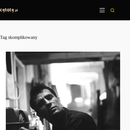
Przejdź
do
treści
Tag
skomplikowany