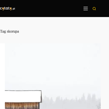
Przejdź
do
treści
Tag
skorupa