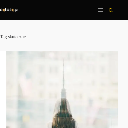
Przejdź
do
treści
Tag
skuteczne