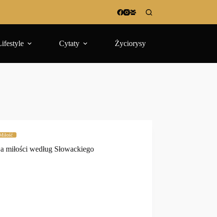
Lifestyle
Cytaty
Życiorysy
Miłość
ja miłości według Słowackiego