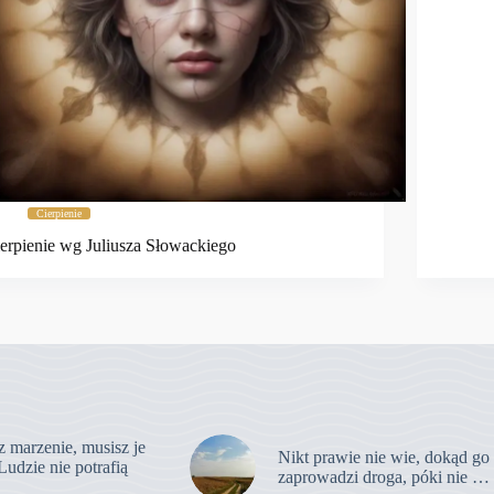
Cierpienie
erpienie wg Juliusza Słowackiego
z marzenie, musisz je
Nikt prawie nie wie, dokąd go
Ludzie nie potrafią
zaprowadzi droga, póki nie …