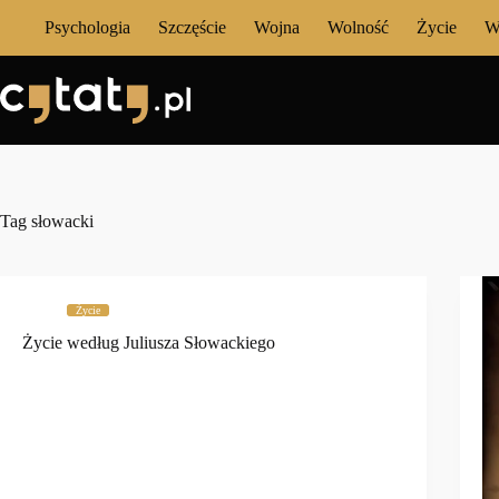
Przejdź
Psychologia
Szczęście
Wojna
Wolność
Życie
W
do
treści
Tag
słowacki
Życie
Życie według Juliusza Słowackiego