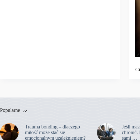
Ci
Popularne
Trauma bonding – dlaczego
Jeśli mas
miłość może stać się
chronić. 
emocjonalnym uzależnieniem?
sami …