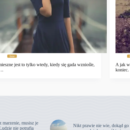
Inne
ieszne jest to tylko wtedy, kiedy się gada wzniośle,
A jak w
 …
koniec
z marzenie, musisz je
Nikt prawie nie wie, dokąd go
Ludzie nie potrafią