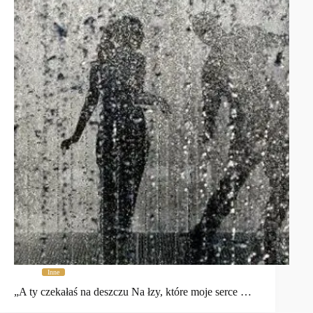
Inne
„A ty czekałaś na deszczu Na łzy, które moje serce …