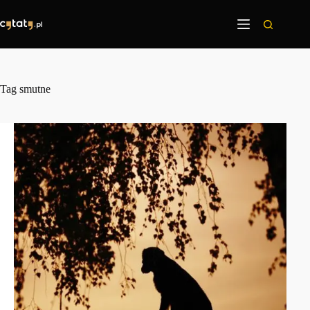
Przejdź
do
treści
Tag
smutne