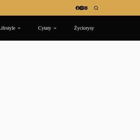
Lifestyle
Cytaty
Życiorysy