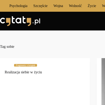
Przejdź
Psychologia
Szczęście
Wojna
Wolność
Życie
W
do
treści
Tag
sobie
Fragmenty z książek
Realizacja siebie w życiu