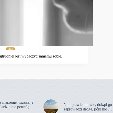
Inne
jtrudniej jest wybaczyć samemu sobie.
z marzenie, musisz je
Nikt prawie nie wie, dokąd go
Ludzie nie potrafią
zaprowadzi droga, póki nie …