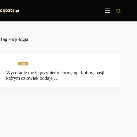
Przejdź
do
treści
Tag
socjologia
Inne
Wycofanie może przybierać formę np. hobby, pasji,
którym człowiek oddaje …