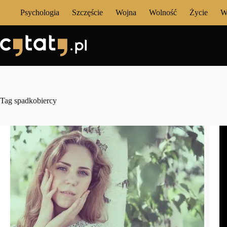
Przejdź
Psychologia
Szczęście
Wojna
Wolność
Życie
W
do
treści
Tag
spadkobiercy