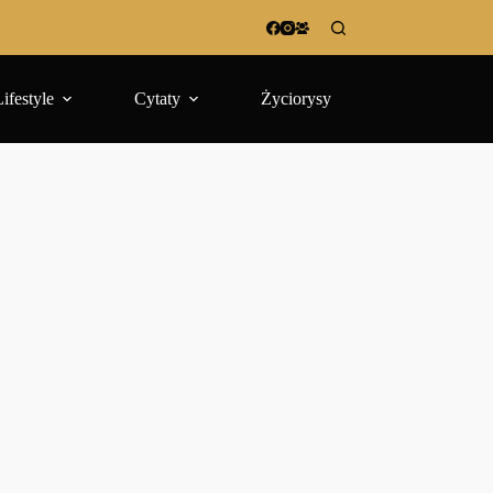
Lifestyle
Cytaty
Życiorysy