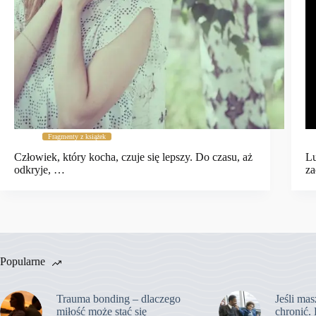
Fragmenty z książek
Człowiek, który kocha, czuje się lepszy. Do czasu, aż
Lu
odkryje, …
za
Popularne
Trauma bonding – dlaczego
Jeśli mas
miłość może stać się
chronić. 