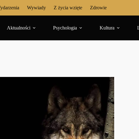
ydarzenia
Wywiady
Z życia wzięte
Zdrowie
Aktualności
Psychologia
Kultura