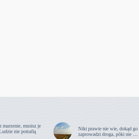
z marzenie, musisz je
Nikt prawie nie wie, dokąd go
Ludzie nie potrafią
zaprowadzi droga, póki nie …