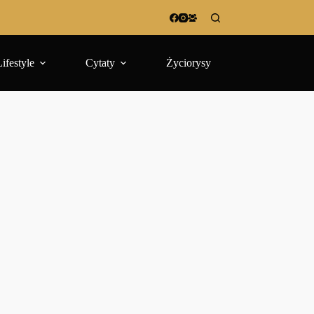
Lifestyle
Cytaty
Życiorysy