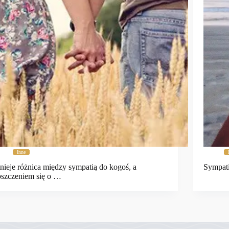
Inne
tnieje różnica między sympatią do kogoś, a
Sympati
oszczeniem się o …