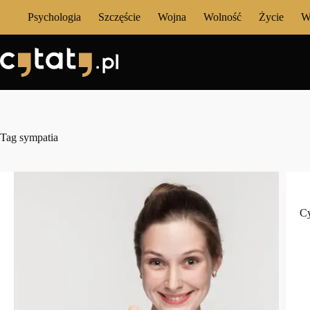
Przejdź
Psychologia
Szczęście
Wojna
Wolność
Życie
W
do
treści
Tag
sympatia
Cy