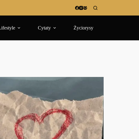
Lifestyle
Cytaty
Życiorysy