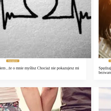
Szczęście
em , że o mnie myślisz Chociaż nie pokazujesz mi
Spędzaj 
…
bezwar