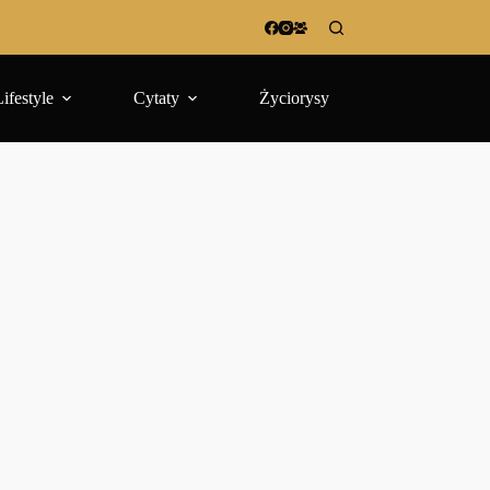
Lifestyle
Cytaty
Życiorysy