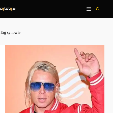
Przejdź
do
treści
Tag
synowie