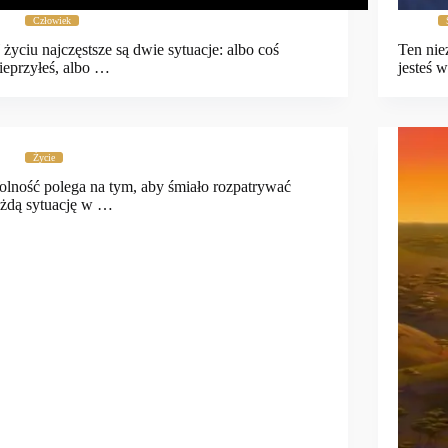
Człowiek
życiu najczęstsze są dwie sytuacje: albo coś
Ten nie
ieprzyłeś, albo …
jesteś 
Życie
lność polega na tym, aby śmiało rozpatrywać
żdą sytuację w …