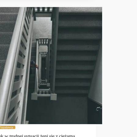
Przysłowia
k w trudnej sytuacji żeni się z ciężarną.