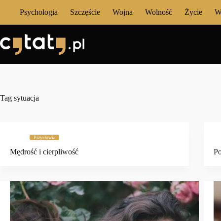
Przejdź
Psychologia
Szczęście
Wojna
Wolność
Życie
W
do
treści
Tag
sytuacja
Przysłowia
Mędrość i cierpliwość
Po