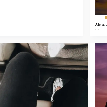
Ale są 
…