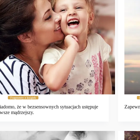
Fragmenty z książek
adomo, że w bezsensownych sytuacjach ustępuje
Zapewne
wsze mądrzejszy.