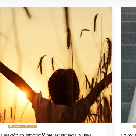
Fragmenty z książek
a niektórych samotność nie jest sytuacją, w jaką
Człowie