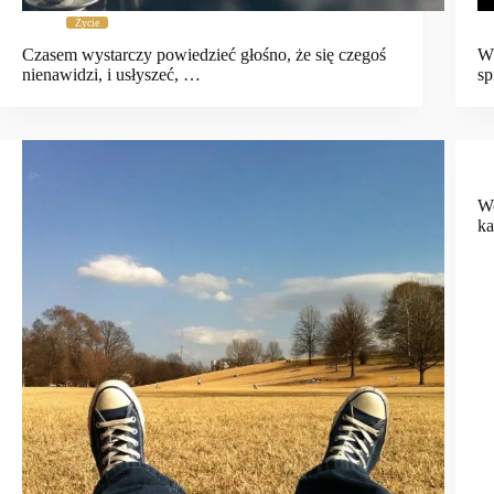
Życie
Czasem wystarczy powiedzieć głośno, że się czegoś
W 
nienawidzi, i usłyszeć, …
sp
Wo
ka