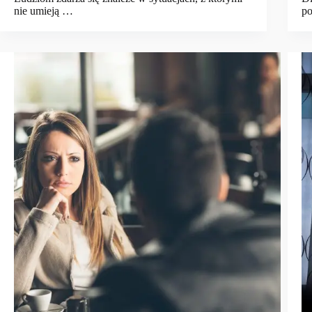
nie umieją …
po