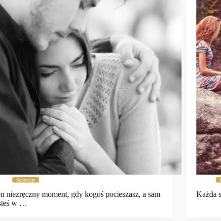
Sentencje
n niezręczny moment, gdy kogoś pocieszasz, a sam
Każda s
steś w …