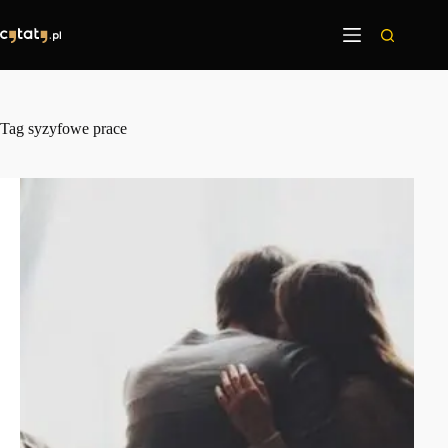
Przejdź
do
treści
Tag
syzyfowe prace