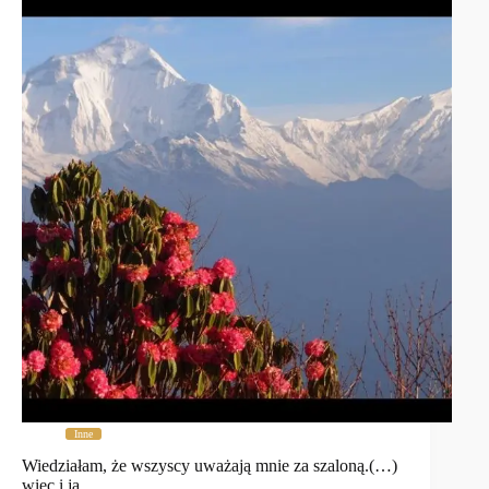
Inne
Wiedziałam, że wszyscy uważają mnie za szaloną.(…)
więc i ja …