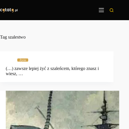
Przejdź
do
treści
Tag
szalestwo
Życie
(…) zawsze lepiej żyć z szaleńcem, którego znasz i
wiesz, …