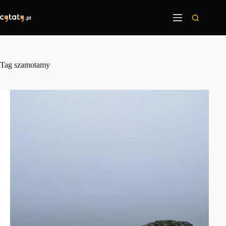
Przejdź
do
treści
Tag
szamotamy