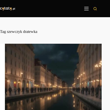
Przejdź
do
treści
Tag
szewczyk dratewka