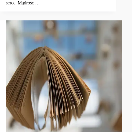
serce. Mądrość …