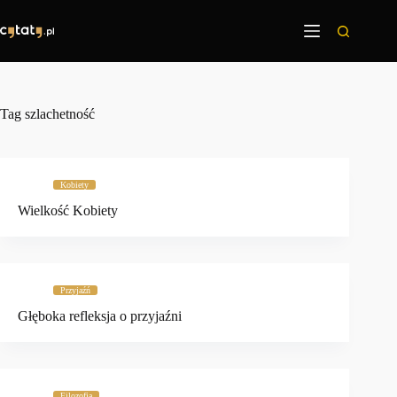
Przejdź
do
treści
Tag
szlachetność
Kobiety
Wielkość Kobiety
Przyjaźń
Głęboka refleksja o przyjaźni
Filozofia