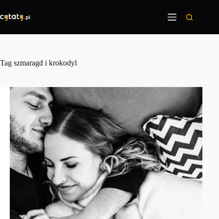
Przejdź
do
treści
Tag
szmaragd i krokodyl